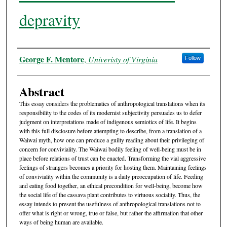
depravity
Authors
George F. Mentore
,
Univeristy of Virginia
Follow
Abstract
This essay considers the problematics of anthropological translations when its
responsibility to the codes of its modernist subjectivity persuades us to defer
judgment on interpretations made of indigenous semiotics of life. It begins
with this full disclosure before attempting to describe, from a translation of a
Waiwai myth, how one can produce a guilty reading about their privileging of
concern for conviviality. The Waiwai bodily feeling of well-being must be in
place before relations of trust can be enacted. Transforming the vial aggressive
feelings of strangers becomes a priority for hosting them. Maintaining feelings
of conviviality within the community is a daily preoccupation of life. Feeding
and eating food together, an ethical precondition for well-being, become how
the social life of the cassava plant contributes to virtuous sociality. Thus, the
essay intends to present the usefulness of anthropological translations not to
offer what is right or wrong, true or false, but rather the affirmation that other
ways of being human are available.