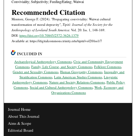
Conviviality; Subjectivity; Feeding/Eating; Waiwai
Recommended Citation
Mentore, George F. (2024). "Propagating conviviality: Waiwai cultural
transformation of moral depravity",
Tipití: Journal of the Society for the
Anthropology of Lowland South America
: Vol. 20: Iss. 1, 148-169.
DOI:
https://doi.org/10.70845/2572-3626.1379
Available at: https://digitalcommons.trinity.edu/tipiti/vol20/iss1/7
INCLUDED IN
Archaeological Anthropology Commons
,
Civic and Community Engagement
Commons
,
Family, Life Course, and Society Commons
,
Folklore Commons
,
Gender and Sexuality Commons
,
Human Geography Commons
,
Inequality and
Stratification Commons
,
Latin American Studies Commons
,
Linguistic
Anthropology Commons
,
Nature and Society Relations Commons
,
Public Policy
Commons
,
Social and Cultural Anthropology Commons
,
Work, Economy and
Organizations Commons
Journal Home
About This Journal
Aims & Scope
Editorial Board