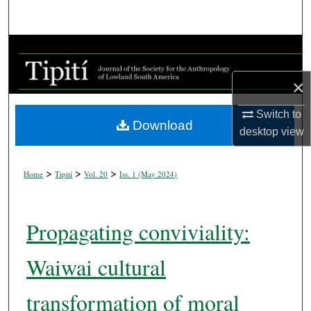
Search
Browse Collections
×
My Account
Switch to
About
Download
desktop
view
Digital Commons Network™
>
>
>
Home
Tipití
Vol. 20
Iss. 1 (
May 2024
)
Propagating conviviality:
Waiwai cultural
transformation of moral