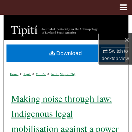
Menu
Home
Search
Browse Collections
×
My Account
Switch to
Download
desktop
view
About
>
>
>
Home
Tipití
Vol. 22
Iss. 1 (
May 2026
)
Digital Commons Network™
Making noise through law:
Indigenous legal
mobilisation against a power