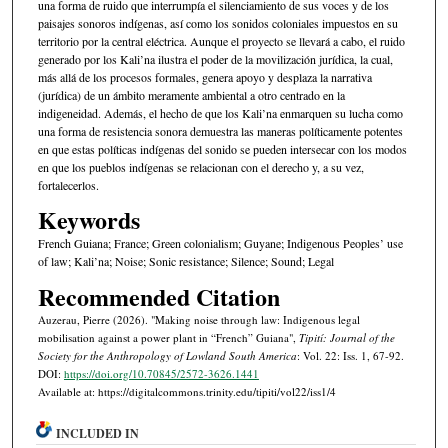
una forma de ruido que interrumpía el silenciamiento de sus voces y de los
paisajes sonoros indígenas, así como los sonidos coloniales impuestos en su
territorio por la central eléctrica. Aunque el proyecto se llevará a cabo, el ruido
generado por los Kali’na ilustra el poder de la movilización jurídica, la cual,
más allá de los procesos formales, genera apoyo y desplaza la narrativa
(jurídica) de un ámbito meramente ambiental a otro centrado en la
indigeneidad. Además, el hecho de que los Kali’na enmarquen su lucha como
una forma de resistencia sonora demuestra las maneras políticamente potentes
en que estas políticas indígenas del sonido se pueden intersecar con los modos
en que los pueblos indígenas se relacionan con el derecho y, a su vez,
fortalecerlos.
Keywords
French Guiana; France; Green colonialism; Guyane; Indigenous Peoples’ use
of law; Kali’na; Noise; Sonic resistance; Silence; Sound; Legal
Recommended Citation
Auzerau, Pierre (2026). "Making noise through law: Indigenous legal
mobilisation against a power plant in “French” Guiana",
Tipití: Journal of the
Society for the Anthropology of Lowland South America
: Vol. 22: Iss. 1, 67-92.
DOI:
https://doi.org/10.70845/2572-3626.1441
Available at: https://digitalcommons.trinity.edu/tipiti/vol22/iss1/4
INCLUDED IN