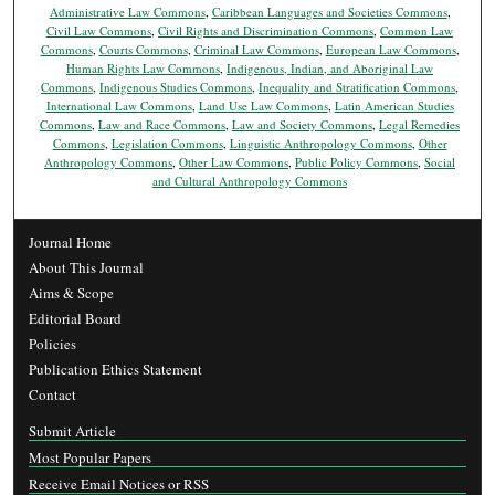
Administrative Law Commons
,
Caribbean Languages and Societies Commons
,
Civil Law Commons
,
Civil Rights and Discrimination Commons
,
Common Law
Commons
,
Courts Commons
,
Criminal Law Commons
,
European Law Commons
,
Human Rights Law Commons
,
Indigenous, Indian, and Aboriginal Law
Commons
,
Indigenous Studies Commons
,
Inequality and Stratification Commons
,
International Law Commons
,
Land Use Law Commons
,
Latin American Studies
Commons
,
Law and Race Commons
,
Law and Society Commons
,
Legal Remedies
Commons
,
Legislation Commons
,
Linguistic Anthropology Commons
,
Other
Anthropology Commons
,
Other Law Commons
,
Public Policy Commons
,
Social
and Cultural Anthropology Commons
Journal Home
About This Journal
Aims & Scope
Editorial Board
Policies
Publication Ethics Statement
Contact
Submit Article
Most Popular Papers
Receive Email Notices or RSS