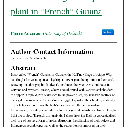
plant in “French” Guiana
Authors
Pierre Auzerau
,
University of Helsinki
Follow
Author Contact Information
pierre.auzerau@helsinki.fi
Abstract
In so-called “French” Guiana, or Guyane, the Kali’na village of Atopo Wipi
has fought for years against a hydrogen power plant being built on their land.
Drawing on ethnographic fieldwork conducted between 2023 and 2024 in
Guyane and Western Europe, where I collaborated with various stakeholders
to support Atopo Wipi’s resistance to the power plant, my research focuses on
the legal dimensions of the Kali’na’s struggle to protect their land. Specifically,
this article examines how the Kali’na navigated different normative
frameworks, including international human rights standards and French law, to
fight the project. Through this analysis, I show how the Kali’na conceptualised
their use of law as a form of noise, disrupting the silencing of their voices and
Indigenous soundscapes, as well as the settler sounds imposed on their