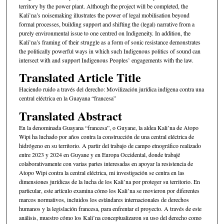
territory by the power plant. Although the project will be completed, the
Kali’na’s noisemaking illustrates the power of legal mobilisation beyond
formal processes, building support and shifting the (legal) narrative from a
purely environmental issue to one centred on Indigeneity. In addition, the
Kali’na’s framing of their struggle as a form of sonic resistance demonstrates
the politically powerful ways in which such Indigenous politics of sound can
intersect with and support Indigenous Peoples’ engagements with the law.
Translated Article Title
Haciendo ruido a través del derecho: Movilización jurídica indígena contra una
central eléctrica en la Guayana “francesa”
Translated Abstract
En la denominada Guayana “francesa”, o Guyane, la aldea Kali’na de Atopo
Wipi ha luchado por años contra la construcción de una central eléctrica de
hidrógeno en su territorio. A partir del trabajo de campo etnográfico realizado
entre 2023 y 2024 en Guyane y en Europa Occidental, donde trabajé
colaborativamente con varias partes interesadas en apoyar la resistencia de
Atopo Wipi contra la central eléctrica, mi investigación se centra en las
dimensiones jurídicas de la lucha de los Kali’na por proteger su territorio. En
particular, este artículo examina cómo los Kali’na se movieron por diferentes
marcos normativos, incluidos los estándares internacionales de derechos
humanos y la legislación francesa, para enfrentar el proyecto. A través de este
análisis, muestro cómo los Kali’na conceptualizaron su uso del derecho como